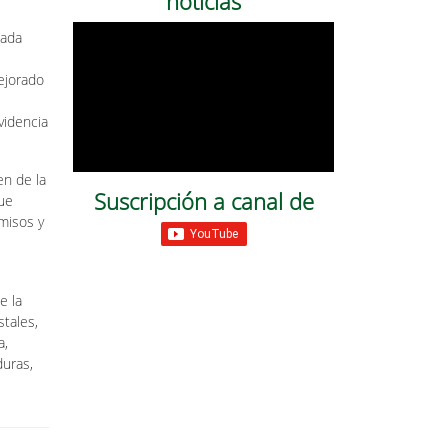
noticias
cada
ejorado
videncia
en de la
Suscripción a canal de
Que
omisos y
e la
stales,
a,
duras,