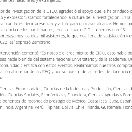
onentes nacionales y extranjeros.
tor de Investigación de la UTEQ, agradeció el apoyo que le ha brindado 
o y expresó: “Estamos fortaleciendo la cultura de la investigación. En la
a híbrida, es decir presencial y virtual para un mayor alcance. Hemos m
 asistencia de los participantes; en este cuarto CIDU tenemos con 46
repasamos los diez mil asistentes, lo que nos llena de satisfacción y e
2022” así expresó Zambrano.
intervención comentó: “Es notable el crecimiento de CIDU, esto habla bi
as habla bien de del sistema nacional universitario y de la academia. 
a la comunidad científica con estos eventos. Reafirmamos nuestros compr
ación al interior de la UTEQ y por su puesto de las redes de docencia e
az.
encias Empresariales, Ciencias de la Industria y Producción, Ciencias d
ción, Ciencias Sociales, Económicas y Financiera, Ciencias Agrarias y Fore
 de ponentes de reconocido prestigio de México, Costa Rica, Cuba, Españ
 India, Argentina, Perú, Filipinas, Bolivia, Chile, Irlanda, Guatemala, Hon