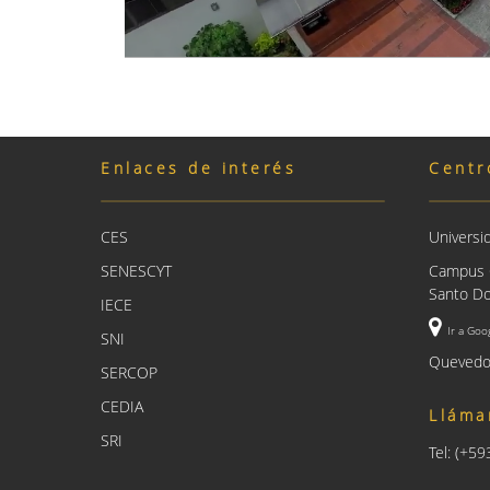
Enlaces de interés
Centr
CES
Universi
SENESCYT
Campus C
Santo Do
IECE
Ir a Goo
SNI
Quevedo
SERCOP
CEDIA
Lláma
SRI
Tel: (+5