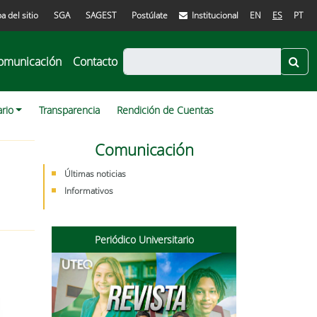
a del sitio
SGA
SAGEST
Postúlate
Institucional
EN
ES
PT
omunicación
Contacto
ario
Transparencia
Rendición de Cuentas
Comunicación
Últimas noticias
Informativos
Periódico Universitario