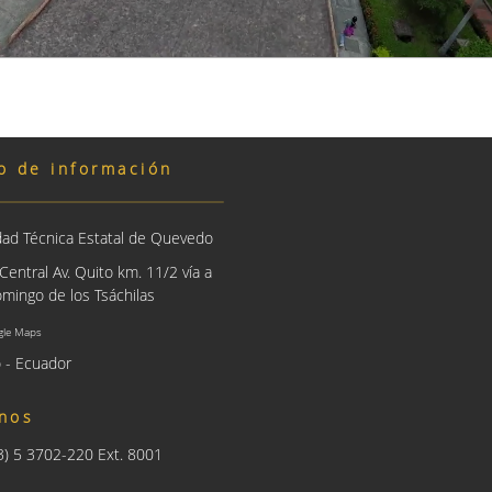
o de información
dad Técnica Estatal de Quevedo
entral Av. Quito km. 11/2 vía a
mingo de los Tsáchilas
gle Maps
 - Ecuador
nos
93) 5 3702-220 Ext. 8001