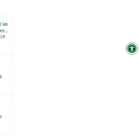
 las
tes
026
e