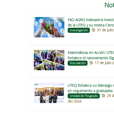
Not
FAO AGRIS indexará la invest
de la UTEQ y su revista Cienc
31 de Juli
Tecnología
Investigación
Matemáticas en Acción: UTE
fortalece el razonamiento lóg
17 de Julio 
matemático en escuelas de 
Vinculación
y Valencia
UTEQ fortalece su liderazgo 
en seguimiento a graduados
29 d
participación en la directiva d
Unidad de Posgrado
del 2026
RENSEG