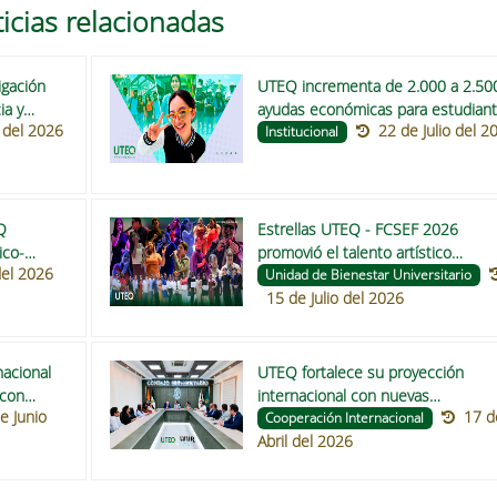
icias relacionadas
igación
UTEQ incrementa de 2.000 a 2.500
ia y
ayudas económicas para estudian
o del 2026
22 de Julio del 2
de pregrado en 2026
Institucional
Q
Estrellas UTEQ - FCSEF 2026
ico-
promovió el talento artístico
del 2026
Buena Fe
estudiantil
Unidad de Bienestar Universitario
15 de Julio del 2026
nacional
UTEQ fortalece su proyección
 con
internacional con nuevas
e Junio
17 d
e la
oportunidades académicas
Cooperación Internacional
Abril del 2026