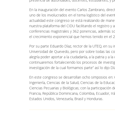
presencia de autoridades, docentes, estudiantes, y p
En la inauguración del evento Carlos Zambrano, direc
uno de los involucrados en el tema logístico del event
actualidad este congreso se está realizando de maner
nuestra plataforma del CIDU facilitando el registro y
conferencias magistrales y 362 ponencias, además sob
el crecimiento exponencial que hemos tenido en el 
Por su parte Eduardo Díaz, rector de la UTEQ, en su 
Universidad de Quevedo, pero por sobre todas las cos
alegría poder aportar a la ciudadanía, a la patria y 
continuaremos fortaleciendo los procesos de investig
investigación de la cual formamos parte” así lo dijo Dí
En este congreso se desarrollan ocho simposios en: Ci
Ingeniería, Ciencias de la Salud, Ciencias de la Educa
Ciencias Pecuarias y Biológicas; con la participación
Francia, República Dominicana, Colombia, Ecuador, Irán,
Estados Unidos, Venezuela, Brasil y Honduras.