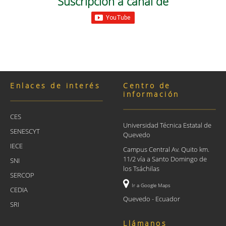
Suscripción a canal de
Enlaces de interés
Centro de
información
CES
Universidad Técnica Estatal de
SENESCYT
Quevedo
IECE
Campus Central Av. Quito km.
11/2 vía a Santo Domingo de
SNI
los Tsáchilas
SERCOP
Ir a Google Maps
CEDIA
Quevedo - Ecuador
SRI
Llámanos