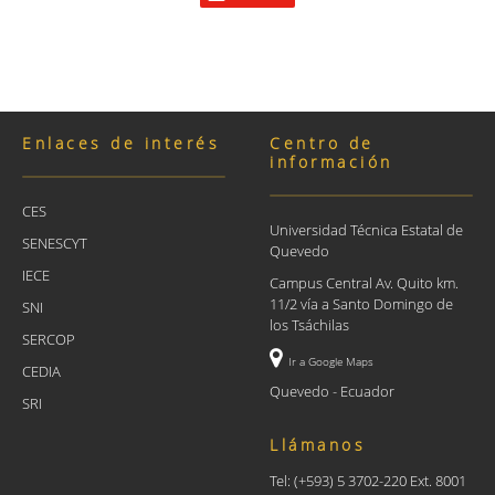
Enlaces de interés
Centro de
información
CES
Universidad Técnica Estatal de
SENESCYT
Quevedo
IECE
Campus Central Av. Quito km.
11/2 vía a Santo Domingo de
SNI
los Tsáchilas
SERCOP
Ir a Google Maps
CEDIA
Quevedo - Ecuador
SRI
Llámanos
Tel: (+593) 5 3702-220 Ext. 8001