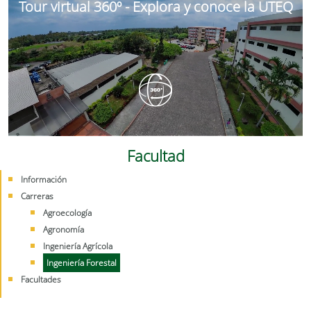
Tour virtual 360º - Explora y conoce la UTEQ
Facultad
Información
Carreras
Agroecología
Agronomía
Ingeniería Agrícola
Ingeniería Forestal
Facultades