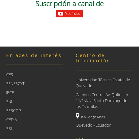
Suscripción a canal de
Enlaces de interés
Centro de
información
CES
Universidad Técnica Estatal de
SENESCYT
Quevedo
IECE
Campus Central Av. Quito km.
11/2 vía a Santo Domingo de
SNI
los Tsáchilas
SERCOP
Ir a Google Maps
CEDIA
Quevedo - Ecuador
SRI