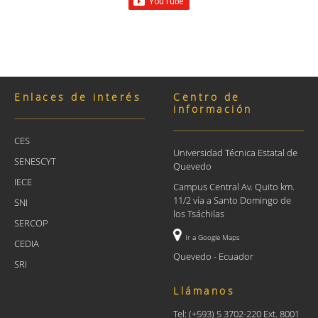
Enlaces de interés
Centro de
información
CES
Universidad Técnica Estatal de
SENESCYT
Quevedo
IECE
Campus Central Av. Quito km.
11/2 vía a Santo Domingo de
SNI
los Tsáchilas
SERCOP
Ir a Google Maps
CEDIA
Quevedo - Ecuador
SRI
Llámanos
Tel: (+593) 5 3702-220 Ext. 8001