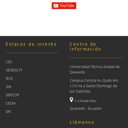
Enlaces de interés
Centro de
información
CES
Universidad Técnica Estatal de
SENESCYT
Quevedo
IECE
Campus Central Av. Quito km.
11/2 vía a Santo Domingo de
SNI
los Tsáchilas
SERCOP
Ir a Google Maps
CEDIA
Quevedo - Ecuador
SRI
Llámanos