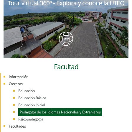
Tour virtual 360º - Explora y conoce la UTEQ
Facultad
Información
Carreras
Educación
Educación Básica
Educación Inicial
Pedagogía de los Idiomas Nacionales y Extranjeros
Psicopedagogía
Facultades