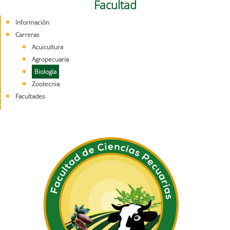
Facultad
Información
Carreras
Acuicultura
Agropecuaria
Biología
Zootecnia
Facultades