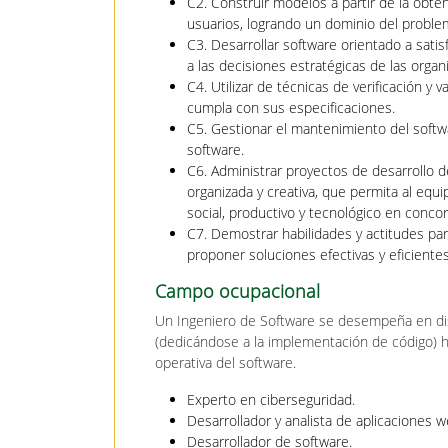
C2. Construir modelos a partir de la obte
usuarios, logrando un dominio del proble
C3. Desarrollar software orientado a sat
a las decisiones estratégicas de las organ
C4. Utilizar de técnicas de verificación 
cumpla con sus especificaciones.
C5. Gestionar el mantenimiento del softwa
software.
C6. Administrar proyectos de desarrollo 
organizada y creativa, que permita al equi
social, productivo y tecnológico en concor
C7. Demostrar habilidades y actitudes para
proponer soluciones efectivas y eficiente
Campo ocupacional
Un Ingeniero de Software se desempeña en di
(dedicándose a la implementación de código) has
operativa del software.
Experto en ciberseguridad.
Desarrollador y analista de aplicaciones w
Desarrollador de software.