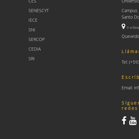
CES
Universi
SENESCYT
Campus C
Santo Do
IECE
Ir a Goo
SNI
Quevedo
SERCOP
CEDIA
Lláma
SRI
Tel: (+5
Escrí
Email: i
Sígue
redes