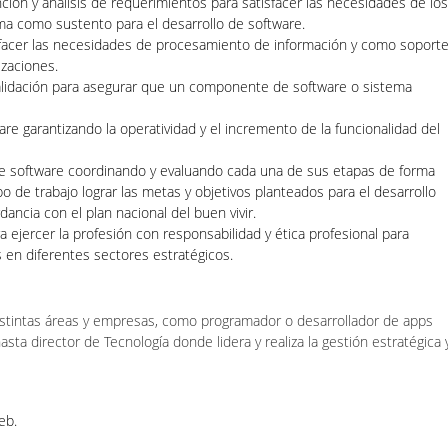
nción y análisis de requerimientos para satisfacer las necesidades de los
ma como sustento para el desarrollo de software.
isfacer las necesidades de procesamiento de información y como soport
izaciones.
y validación para asegurar que un componente de software o sistema
re garantizando la operatividad y el incremento de la funcionalidad del
de software coordinando y evaluando cada una de sus etapas de forma
po de trabajo lograr las metas y objetivos planteados para el desarrollo
dancia con el plan nacional del buen vivir.
 ejercer la profesión con responsabilidad y ética profesional para
s en diferentes sectores estratégicos.
stintas áreas y empresas, como programador o desarrollador de apps
ta director de Tecnología donde lidera y realiza la gestión estratégica 
eb.