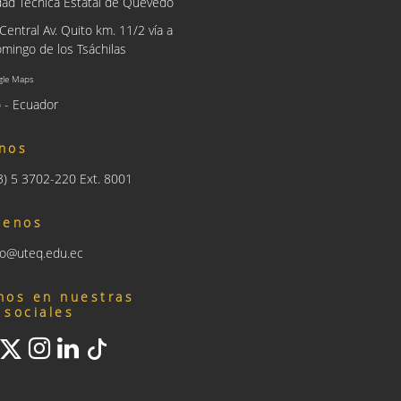
dad Técnica Estatal de Quevedo
entral Av. Quito km. 11/2 vía a
mingo de los Tsáchilas
gle Maps
 - Ecuador
nos
93) 5 3702-220 Ext. 8001
benos
nfo@uteq.edu.ec
nos en nuestras
 sociales