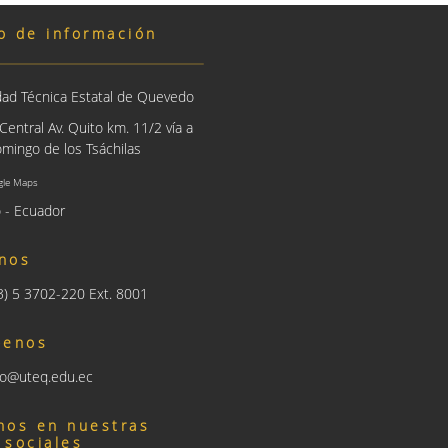
o de información
dad Técnica Estatal de Quevedo
entral Av. Quito km. 11/2 vía a
mingo de los Tsáchilas
gle Maps
 - Ecuador
nos
93) 5 3702-220 Ext. 8001
benos
nfo@uteq.edu.ec
nos en nuestras
 sociales