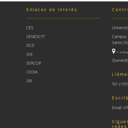
Enlaces de interés
Centr
CES
Universi
SENESCYT
Campus C
Santo Do
IECE
Ir a Goo
SNI
Quevedo
SERCOP
CEDIA
Lláma
SRI
Tel: (+5
Escrí
Email: i
Sígue
redes