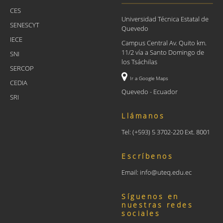
CES
Universidad Técnica Estatal de
SENESCYT
Quevedo
IECE
Campus Central Av. Quito km.
11/2 vía a Santo Domingo de
SNI
los Tsáchilas
SERCOP
Ir a Google Maps
CEDIA
Quevedo - Ecuador
SRI
Llámanos
Tel: (+593) 5 3702-220 Ext. 8001
Escríbenos
Email: info@uteq.edu.ec
Síguenos en
nuestras redes
sociales