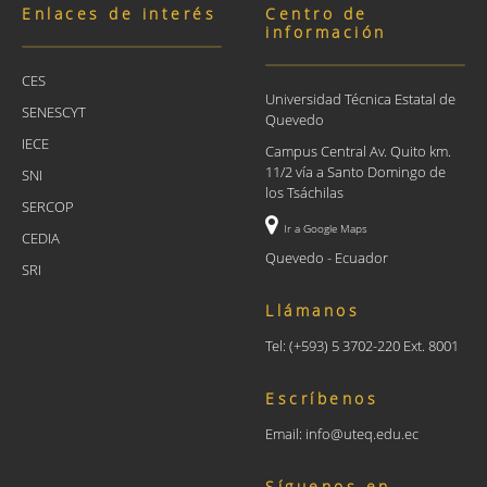
Enlaces de interés
Centro de
información
CES
Universidad Técnica Estatal de
SENESCYT
Quevedo
IECE
Campus Central Av. Quito km.
11/2 vía a Santo Domingo de
SNI
los Tsáchilas
SERCOP
Ir a Google Maps
CEDIA
Quevedo - Ecuador
SRI
Llámanos
Tel: (+593) 5 3702-220 Ext. 8001
Escríbenos
Email: info@uteq.edu.ec
Síguenos en